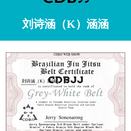
刘诗涵（K）涵涵