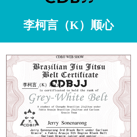
李柯言（K）顺心